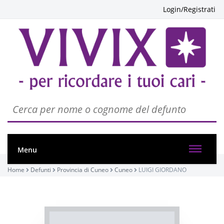
Login/Registrati
PASSATE:
1° ANNIVERSARIO
Cuneo, Chiesa del Cuore Immacolato di Maria
09/10/2022 10:30
Visibile a tutti gli utenti
Menu
INVIA CONDOGLIANZE
Home
Defunti
Provincia di Cuneo
Cuneo
LUIGI GIORDANO