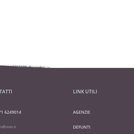
TATTI
LINK UTILI
71 6249014
AGENZIE
fo@vivix.it
DEFUNTI