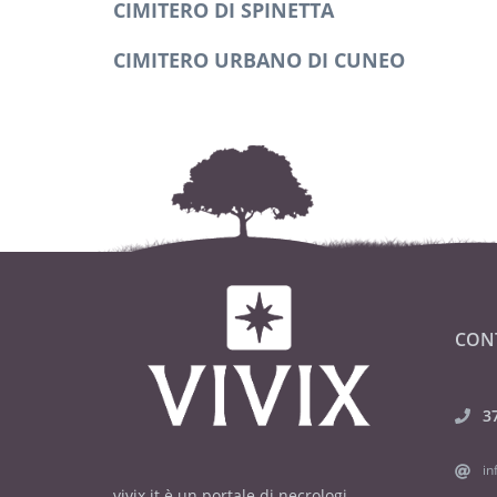
CIMITERO DI SPINETTA
CIMITERO URBANO DI CUNEO
CON
3
in
vivix.it è un portale di necrologi,