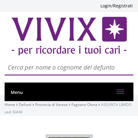
Login/Registrati
PASSATE:
FUNERALE
Fagnano Olona, PARROCCHIA SAN GAUDENZIO
27/08/2020 10:30
Menu
Home
Defunti
Provincia di Varese
Fagnano Olona
ASSUNTA LIMIDO
Visibile a tutti gli utenti
ved. GIANI
INVIA CONDOGLIANZE