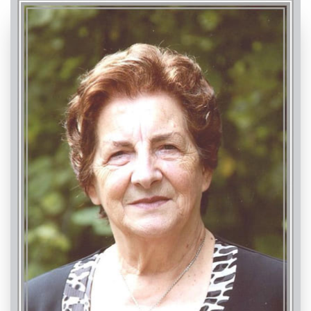
PASSATE:
FUNERALE
Caraglio, Chiesa Parrocchiale di Caraglio - Santa
Maria Assunta
26/03/2022 16:00
Visibile a tutti gli utenti
ROSARIO
INVIA CONDOGLIANZE
Caraglio, Chiesa Parrocchiale di Caraglio - Santa