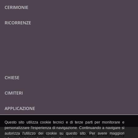
CERIMONIE
RICORRENZE
CHIESE
CIMITERI
APPLICAZIONE
Questo sito utilizza cookie tecnici e di terze parti per monitorare e
personalizzare l'esperienza di navigazione. Continuando a navigare si
autorizza l'utilizzo dei cookie su questo sito. Per avere maggiori
© 2026 Publidok S.r.l. - IT09705620962 -
privacy policy