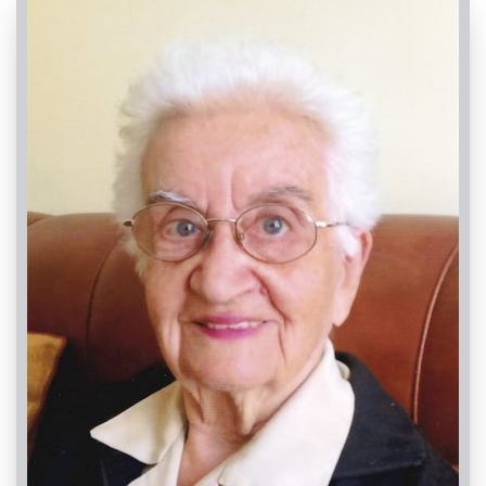
PASSATE:
3° ANNIVERSARIO
Cervasca, Santo Stefano / Chiesa Parrocchiale di
Cervasca
05/11/2022 17:30
Visibile a tutti gli utenti
INVIA CONDOGLIANZE