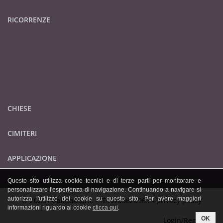
RICORRENZE
CHIESE
CIMITERI
APPLICAZIONE
Questo sito utilizza cookie tecnici e di terze parti per monitorare e
personalizzare l'esperienza di navigazione. Continuando a navigare si
autorizza l'utilizzo dei cookie su questo sito. Per avere maggiori
© 2026 Publidok S.r.l. - IT09705620962 -
privacy policy
informazioni riguardo ai cookie
clicca qui
.
OK
Login/Registrati