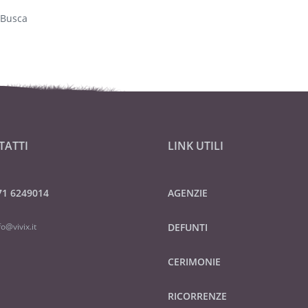
 Busca
TATTI
LINK UTILI
71 6249014
AGENZIE
fo@vivix.it
DEFUNTI
CERIMONIE
RICORRENZE