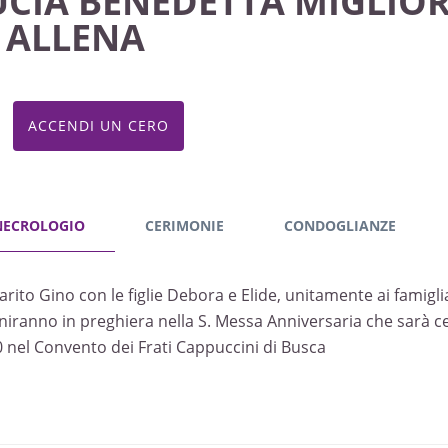
UCIA BENEDETTA MIGLIO
n ALLENA
ACCENDI UN CERO
NECROLOGIO
CERIMONIE
CONDOGLIANZE
arito Gino con le figlie Debora e Elide, unitamente ai famiglia
uniranno in preghiera nella S. Messa Anniversaria che sarà 
0 nel Convento dei Frati Cappuccini di Busca