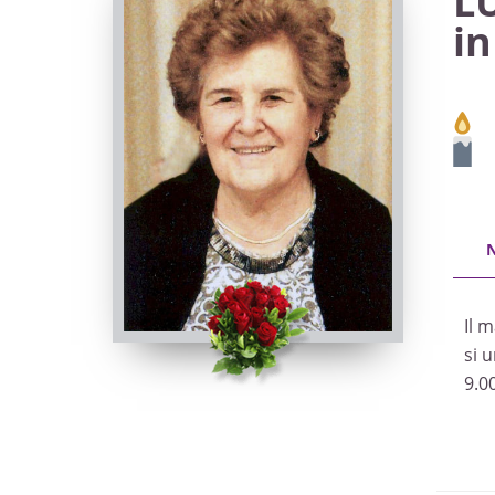
L
i
Il m
si 
9.0