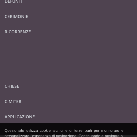
DEFUNTI
CERIMONIE
RICORRENZE
CHIESE
CIMITERI
APPLICAZIONE
Questo sito utilizza cookie tecnici e di terze parti per monitorare e
personalizzare l'esperienza di navigazione. Continuando a navigare si