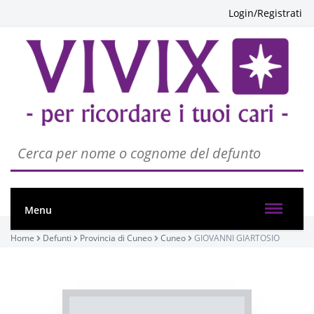
Login/Registrati
PASSATE:
Menu
1° ANNIVERSARIO
Home
Defunti
Provincia di Cuneo
Cuneo
GIOVANNI GIARTOSIO
Cuneo, Chiesa del Cuore Immacolato di Maria
28/12/2022 18:00
Visibile a tutti gli utenti