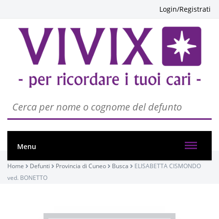
Login/Registrati
PASSATE:
Menu
FUNERALE
Home
Defunti
Provincia di Cuneo
Busca
ELISABETTA CISMONDO
Busca, Chiesa parrocchiale di Busca - Maria Vergine
ved. BONETTO
Assunta
10/12/2022 14:30
Visibile a tutti gli utenti