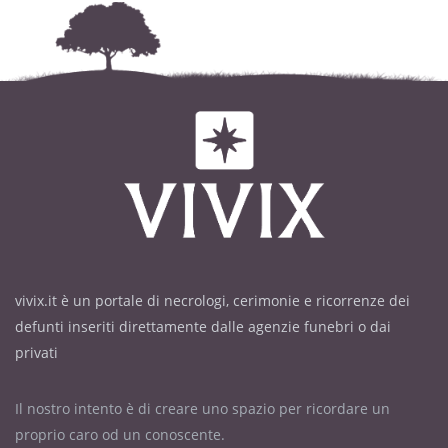
vivix.it è un portale di necrologi, cerimonie e ricorrenze dei
defunti inseriti direttamente dalle agenzie funebri o dai
privati
Il nostro intento è di creare uno spazio per ricordare un
proprio caro od un conoscente.