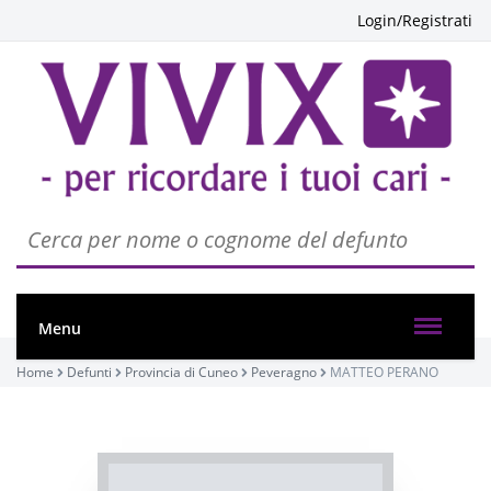
Login/Registrati
Menu
PASSATE:
Home
Defunti
Provincia di Cuneo
Peveragno
MATTEO PERANO
TRIGESIMA
Peveragno, Chiesa Parrocchiale di Santa Maria
15/01/2023 18:30