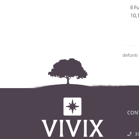
Il 
10,
defunti
CON
3