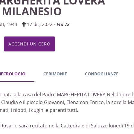
ARGHERITA LOVERA
n MILANESIO
ott, 1944
17 dic, 2022 -
Età 78
ACCENDI UN CERO
NECROLOGIO
CERIMONIE
CONDOGLIANZE
ornata alla casa del Padre MARGHERITA LOVERA Nel dolore l’ann
Claudia e il piccolo Giovanni, Elena con Enrico, la sorella Ma
ati, i nipoti, i cugini e parenti tutti.
S. Rosario sarà recitato nella Cattedrale di Saluzzo lunedì 19 