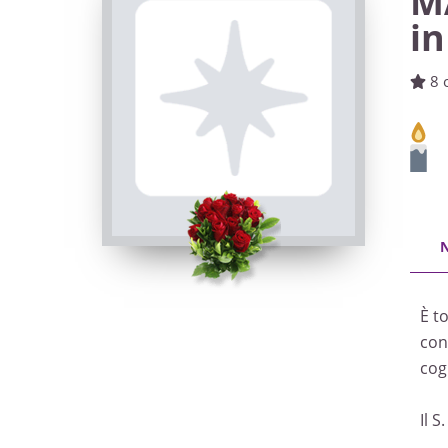
M
i
8 
È t
con 
cogn
Il 