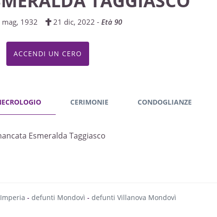
SMERALDA TAGGIASCO
 mag, 1932
21 dic, 2022 -
Età 90
ACCENDI UN CERO
NECROLOGIO
CERIMONIE
CONDOGLIANZE
mancata Esmeralda Taggiasco
 Imperia
-
defunti Mondovì
-
defunti Villanova Mondovì