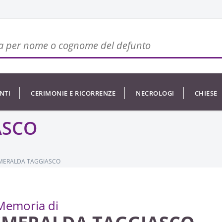
NTI
CERIMONIE E RICORRENZE
NECROLOGI
CHIESE
ASCO
MERALDA TAGGIASCO
Memoria di