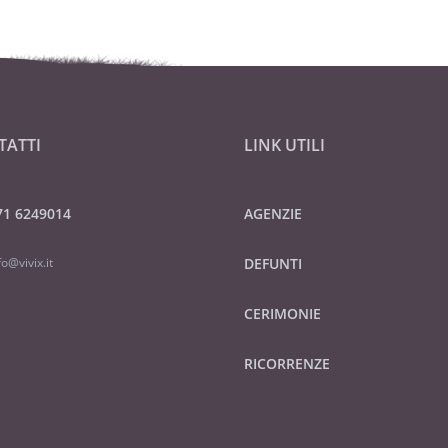
TATTI
LINK UTILI
71 6249014
AGENZIE
fo@vivix.it
DEFUNTI
CERIMONIE
RICORRENZE