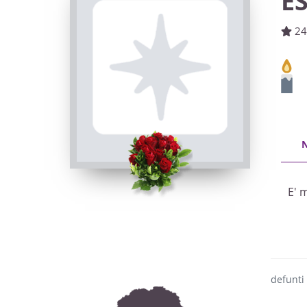
E
24
E' 
defunti