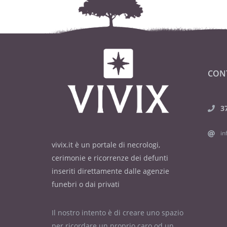
CON
3
in
vivix.it è un portale di necrologi,
cerimonie e ricorrenze dei defunti
inseriti direttamente dalle agenzie
funebri o dai privati
Il nostro intento è di creare uno spazio
per ricordare un proprio caro od un