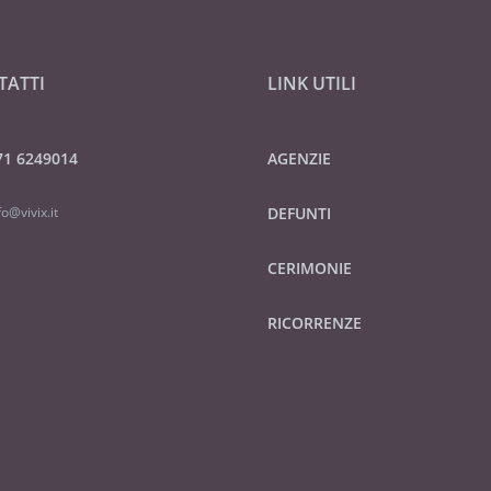
TATTI
LINK UTILI
71 6249014
AGENZIE
fo@vivix.it
DEFUNTI
CERIMONIE
RICORRENZE