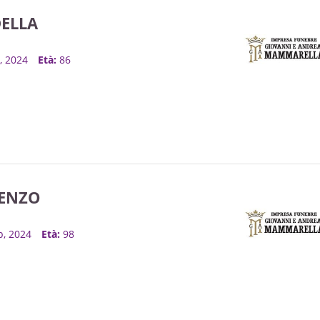
DELLA
o, 2024
Età:
86
RENZO
eb, 2024
Età:
98