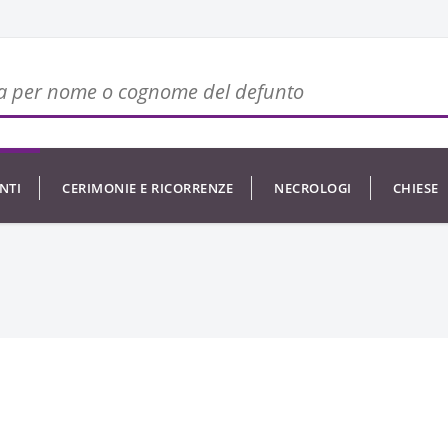
NTI
CERIMONIE E RICORRENZE
NECROLOGI
CHIESE