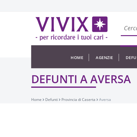
HOME
AGENZIE
DEFU
DEFUNTI A AVERSA
Home
Defunti
Provincia di Caserta
Aversa