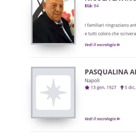
Età:
84
I familiari ringraziano a
e tutti coloro che scrive
Vedi il necrologio
PASQUALINA A
Napoli
13 gen, 1927
5 di
Vedi il necrologio