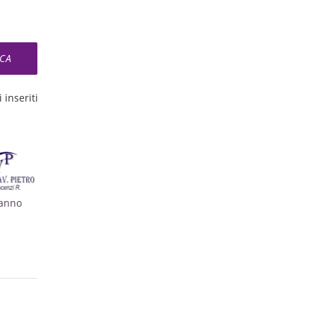
 inseriti
ranno