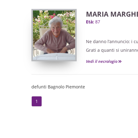
– NON FIORI MA OFFERTE 
Grati a quanti si unira
MARIA MARGHE
Età:
87
Ne danno l’annuncio: i cugi
Grati a quanti si unira
Vedi il necrologio
defunti Bagnolo Piemonte
1