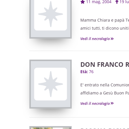
11 mag, 2004
19 l
Mamma Chiara e papà Teo, 
amici tutti, ti dicono unit
Gioele riposerà nel cimite
Vedi il necrologio
Per chi lo desidera, inq
Betania dei Cercatori di P
DON FRANCO R
Età:
76
E' entrato nella Comunion
affidiamo a Gesù Buon Pas
parrocchie di Bagnolo Pie
Vedi il necrologio
Vescovo Mons. Cristiano B
fedeli delle varie comunità
cugini e parenti tutti.