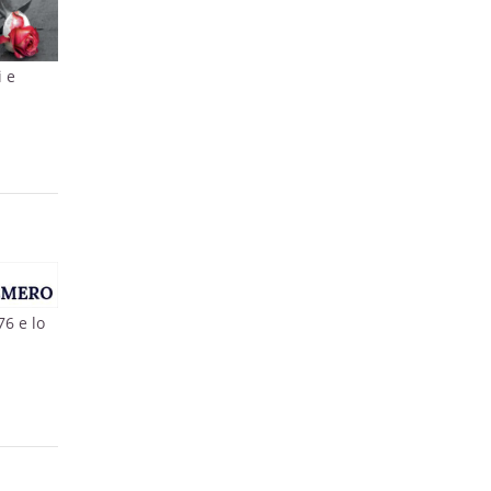
i e
o
76 e lo
o: il
oni, i
ti,