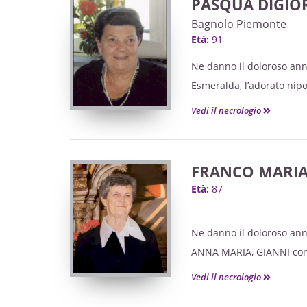
PASQUA DIGIO
Il Santo Rosario sarà rec
Bagnolo Piemonte
20,30. Il funerale con Me
Età:
91
6 novembre alle ore 10,00
Ne danno il doloroso annu
Settima sarà celebrata ne
Esmeralda, l’adorato nipot
S. Messa di Trigesima sar
parenti tutti.
ore 17,00.
Vedi il necrologio
La Santa Messa di Trigesi
Si ringrazia quanti si un
FRANCO MARIA
Età:
87
Ne danno il doloroso an
ANNA MARIA, GIANNI con 
moglie FRANCESCA, i nipo
Vedi il necrologio
DON DANTE, i cari pronipot