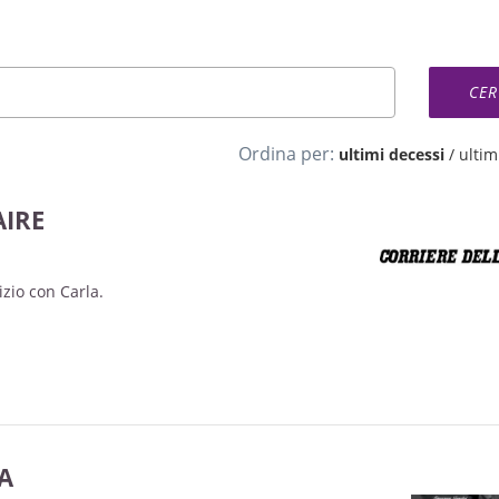
Ordina per:
ultimi decessi
/
ultimi
IRE
izio con Carla.
A