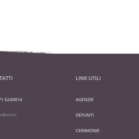
TATTI
LINK UTILI
71 6249014
AGENZIE
fo@vivix.it
DEFUNTI
CERIMONIE