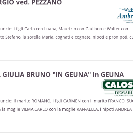
RGIO ved. PEZZANO
itato Lunedì e Martedì presso la Parrocchia S. Marcellino di Envie al
ssa esequiale avrà luogo nella Parrocchia S. Marcellino di Envie me
 partendo dalla Residenza Buzzi di Envie alle ore 9,50. La S. Messa
ncio: i figli Carlo con Luana, Maurizio con Giuliana e Walter con
lla Parrocchia S. Marcellino di Envie Sabato 16 novembre alle ore 1
e Stefano, la sorella Maria, cognati e cognate, nipoti e pronipoti, c
à celebrata nella Parrocchia S. Marcellino di Envie Sabato 7 dicem
ma sarà celebrata sabato 15 ottobre alle ore 9,30.
iranno in preghiera.
 GIULIA BRUNO "IN GEUNA" in GEUNA
nuncio: il marito ROMANO, i figli CARMEN con il marito FRANCO, S
la moglie VILMA,CARLO con la moglie RAFFAELLA, i nipoti ANDREA 
ti FABIO, CRISTINA, GIORGIA, MICHELA, MARTA, EMANUELE, il figlio
i CAMILLA e FILIPPO, i cognati, i nipoti, i cugini e parenti tutti.