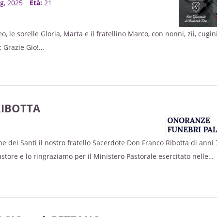
ug, 2025
Età:
21
le sorelle Gloria, Marta e il fratellino Marco, con nonni, zii, cugin
i: Grazie Gio!
ro di Savigliano.
uadrando questo QR code, è possibile fare una donazione al progett
ra'd Mill, a cui gioele era particolarmente legato.
IBOTTA
e dei Santi il nostro fratello Sacerdote Don Franco Ribotta di anni 
tore e lo ringraziamo per il Ministero Pastorale esercitato nelle
monte, Villanovetta, Piasco e di Envie. Ne danno il doloroso annunci
odo, il Vescovo emerito Mons. Giuseppe Guerrini, i Sacerdoti, i Diac
, il fratello Pietro, le sorelle Pasqualina ed Angela, i nipoti, pronipo