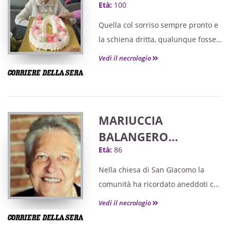
Età:
100
Quella col sorriso sempre pronto e
la schiena dritta, qualunque fosse il
vento.
Vedi il necrologio
MARIUCCIA
BALANGERO
Età:
86
"MARIUCCIA D’BEP"
Nella chiesa di San Giacomo la
comunità ha ricordato aneddoti che
parlano di una vita fatta di piccoli
Vedi il necrologio
gesti e forti legami familiari.