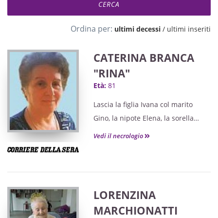
Ordina per:
ultimi decessi
/
ultimi inseriti
CATERINA BRANCA
"RINA"
Età:
81
Lascia la figlia Ivana col marito
Gino, la nipote Elena, la sorella
Annunziata con il marito Agazio, e il
Vedi il necrologio
nipote Salvatore con la moglie
Patrizia.
LORENZINA
MARCHIONATTI