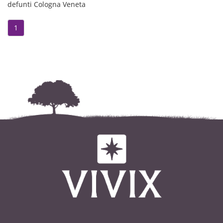
defunti Cologna Veneta
di Cologna Veneta.
1
Il funerale avrà luogo martedì 14
dicembre alle ore 10.00 nel Duomo
di Cologna Veneta, partendo dalla
casa funeraria Athesis di Legnago.
La liturgia funebre si concluderà
con la sepoltura nel cimitero locale.
La presente serve di partecipazione
e ringraziamento