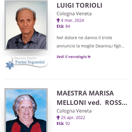
LUIGI TORIOLI
Cologna Veneta
4 mar, 2024
Età:
84
Nel dolore ne danno il triste
annuncio la moglie Deanna,i figli
Federico e Alessio, i fratelli, i
Vedi il necrologio
cognati, i nipoti e parenti tutti.
Le esequie avranno luogo giovedì 7
marzo alle ore 15.30 nella chiesa
parrocchiale di Sabbion, partendo
MAESTRA MARISA
dalla casa funeraria Athesis di
MELLONI ved. ROSSI
Legnago.
LUIGI
Cologna Veneta
Un sentito ringraziamento al
25 apr, 2022
personale del reparto Anderlini
Età:
92
della casa di riposo di Cerea e al