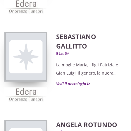
Mattia, Aurora e Gabriele,
i parenti e gli amici tutti
annunciano la scomparsa della loro
cara
SEBASTIANO
GALLITTO
Età:
86
La moglie Maria, i figli Patrizia e
Gian Luigi, il genero, la nuora,
i nipoti, i fratelli, le sorelle, i cognati
Vedi il necrologio
e i parenti tutti
annunciano la scomparsa del loro
caro
ANGELA ROTUNDO