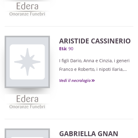
Sofia, Matteo con Chiara, Eleonora
con Aaron e Rachele con Andrea, i
fratelli con le rispettive famiglie e i
parenti tutti annunciano la
scomparsa della loro cara
ARISTIDE CASSINERIO
Età:
90
I figli Dario, Anna e Cinzia, i generi
Franco e Roberto, i nipoti Ilaria,
Alessio, Luca e Marco, i parenti e gli
Vedi il necrologio
amici tutti annunciano la
scomparsa del loro caro
GABRIELLA GNAN