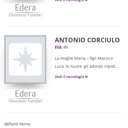
cara
ANTONIO CORCIULO
Età:
86
La moglie Maria, i figli Marco e
Luca, le nuore, gli adorati nipoti
e i parenti tutti annunciano la
Vedi il necrologio
scomparsa del loro caro
defunti Ferno