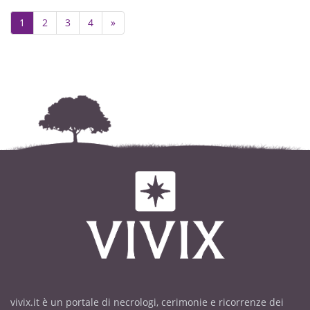
Next
1
2
3
4
»
vivix.it è un portale di necrologi, cerimonie e ricorrenze dei