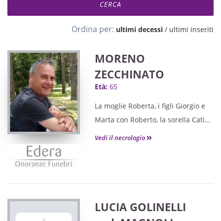
Ordina per:
ultimi decessi
/
ultimi inseriti
MORENO
ZECCHINATO
Età:
65
La moglie Roberta, i figli Giorgio e
Marta con Roberto, la sorella Catia
con Alessandro, i parenti e gli amici
Vedi il necrologio
tutti annunciano la scomparsa del
loro caro
LUCIA GOLINELLI