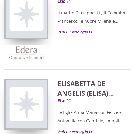
Età:
71
Il marito Giuseppe, i figli Colombo e
Francesco, le nuore Milena e
Giovanna,
Vedi il necrologio
gli adorati nipoti Simone, Massimo
e Rebecca, le sorelle, i fratelli e il
cognato con le rispettive famiglie, i
parenti e gli amici tutti annunciano
la scomparsa della loro cara
ELISABETTA DE
ANGELIS (ELISA)
Età:
90
ved. FRACCHIOLLA
Le figlie Anna Maria con Felice e
Antonella con Gabriele, i nipoti
Federica con Marco e la piccola
Vedi il necrologio