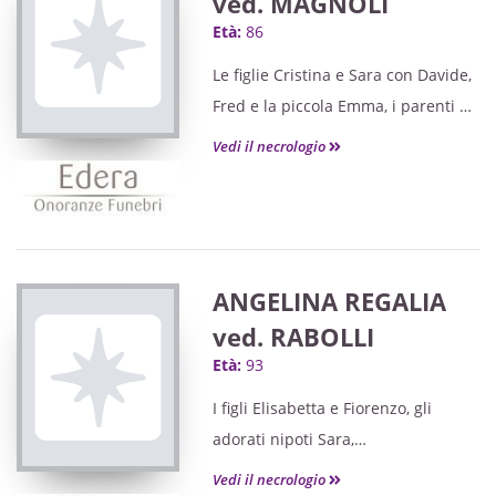
ved. MAGNOLI
Età:
86
Le figlie Cristina e Sara con Davide,
Fred e la piccola Emma, i parenti e
gli amici tutti annunciano la
Vedi il necrologio
scomparsa della loro cara
ANGELINA REGALIA
ved. RABOLLI
Età:
93
I figli Elisabetta e Fiorenzo, gli
adorati nipoti Sara,
Emanuele e Giulia, i pronipoti
Vedi il necrologio