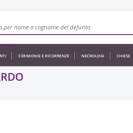
NTI
CERIMONIE E RICORRENZE
NECROLOGI
CHIESE
ARDO