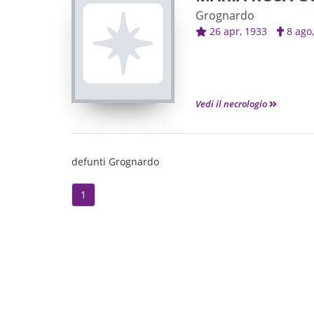
Grognardo
26 apr, 1933
8 ag
Vedi il necrologio
defunti Grognardo
1