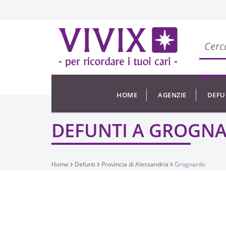
HOME
AGENZIE
DEFU
DEFUNTI A GROGN
Home
Defunti
Provincia di Alessandria
Grognardo