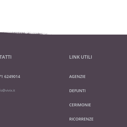
TATTI
LINK UTILI
71 6249014
AGENZIE
fo@vivix.it
DEFUNTI
CERIMONIE
RICORRENZE