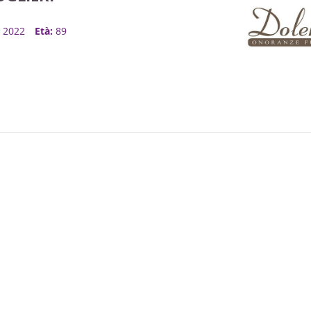
o, 2022
Età:
89