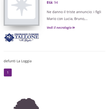
Età:
94
Ne danno il triste annuncio: i figli
Mario con Lucia, Bruno,
gli adorati Diego, Roberta,
Vedi il necrologio
Alessandra con Domenico e il
piccolo Gabriele, la sorella Maria, le
cognate, i nipoti unitamente ai
famigliari e parenti tutti. La S.
Messa di trigesima sarà celebrata
defunti La Loggia
Domenica 24 Luglio alle ore 18,00
1
nella Chiesa Parrocchiale di La
Loggia.