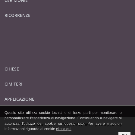
CERIMONIE
RICORRENZE
CHIESE
CIMITERI
APPLICAZIONE
Questo sito utilizza cookie tecnici e di terze parti per monitorare e
personalizzare l'esperienza di navigazione. Continuando a navigare si
autorizza l'utilizzo dei cookie su questo sito. Per avere maggiori
© 2026 Publidok S.r.l. - IT09705620962 -
privacy policy
informazioni riguardo ai cookie
clicca qui
.