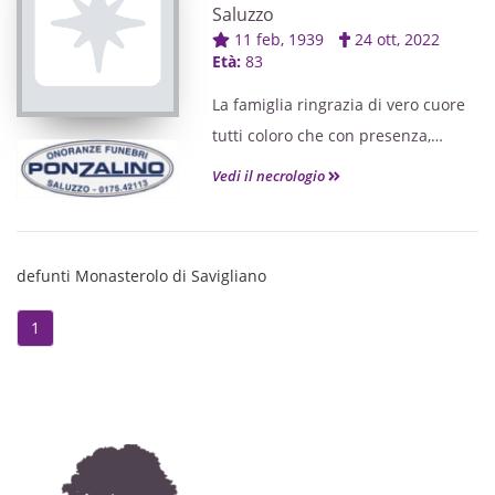
Saluzzo
11 feb, 1939
24 ott, 2022
Età:
83
La famiglia ringrazia di vero cuore
tutti coloro che con presenza,
scritti, fiori e preghiere hanno
Vedi il necrologio
condiviso il loro dolore.
La S. Messa di Trigesima sarà
celebrata nella Cattedrale di
defunti Monasterolo di Savigliano
Saluzzo
1
SABATO 26 NOVEMBRE alle ore
09,30