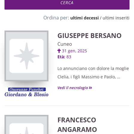
Ordina per:
ultimi decessi
/
ultimi inseriti
GIUSEPPE BERSANO
Cuneo
31 gen, 2025
Età:
83
Lo annunciano con dolore la moglie
Clelia, i figli Massimo e Paolo,
i fratelli Aldo e Mario, cognati,
Vedi il necrologio
cognate, nipoti e parenti tutti.
FRANCESCO
ANGARAMO