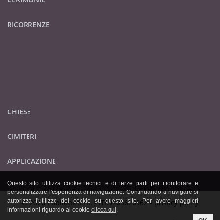
RICORRENZE
CHIESE
CIMITERI
APPLICAZIONE
Questo sito utilizza cookie tecnici e di terze parti per monitorare e
personalizzare l'esperienza di navigazione. Continuando a navigare si
autorizza l'utilizzo dei cookie su questo sito. Per avere maggiori
© 2026 Publidok S.r.l. - IT09705620962 -
privacy policy
informazioni riguardo ai cookie
clicca qui
.