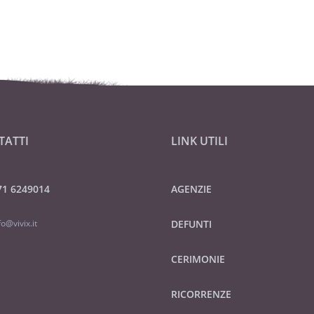
TATTI
LINK UTILI
71 6249014
AGENZIE
fo@vivix.it
DEFUNTI
CERIMONIE
RICORRENZE