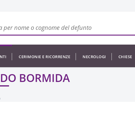
NTI
CERIMONIE E RICORRENZE
NECROLOGI
CHIESE
LDO BORMIDA
a