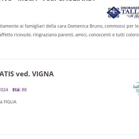
unitamente ai famigliari della cara Domenica Bruno, commossi per le
ffetto ricevute, ringraziano parenti, amici, conoscenti e tutti color
, visite e la loro personale presenza alle funzioni hanno condiviso i
ra ‘‘Meca’’ e conserveranno di lei un affettuoso ricordo.
sarà celebrata Mercoledì 27 Agosto alle ore 18.00 nella Chiesa
 in Cuneo.
TIS ved. VIGNA
, 2024
Età:
88
a FIGLIA