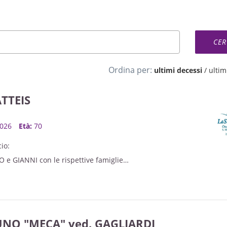
Ordina per:
ultimi decessi
/
ultimi
TTEIS
 2026
Età:
70
io:
O e GIANNI con le rispettive famiglie
NO "MECA" ved. GAGLIARDI