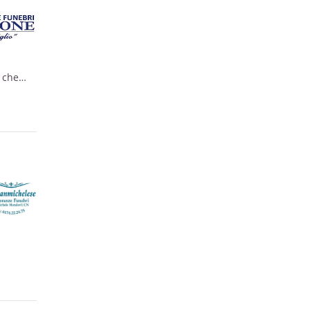
o che
l dolore