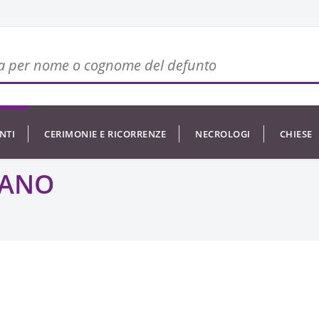
NTI
CERIMONIE E RICORRENZE
NECROLOGI
CHIESE
ZANO