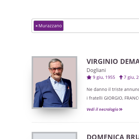
×
Murazzano
VIRGINIO DEMA
Dogliani
9 giu, 1955
7 giu,
Ne danno il triste annunc
i fratelli GIORGIO, FRANC
e parenti tutti.
Vedi il necrologio
DOMENICA BRU