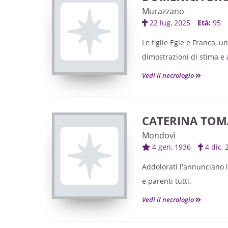
Murazzano
22 lug, 2025
Età:
95
Le figlie Egle e Franca, 
dimostrazioni di stima e a
con preghiere, telefonate
Vedi il necrologio
per la scomparsa della ca
La S. Messa di Trigesima 
Parrocchiale Sacro Cuore
CATERINA TOMA
Mondovì
4 gen, 1936
4 dic
Addolorati l'annunciano l
e parenti tutti.
Vedi il necrologio