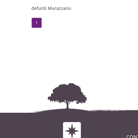
defunti Murazzano
1
CON