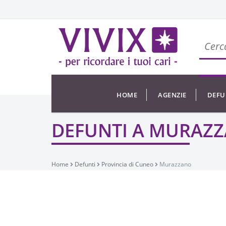
HOME
AGENZIE
DEFU
DEFUNTI A MURAZ
Home
Defunti
Provincia di Cuneo
Murazzano