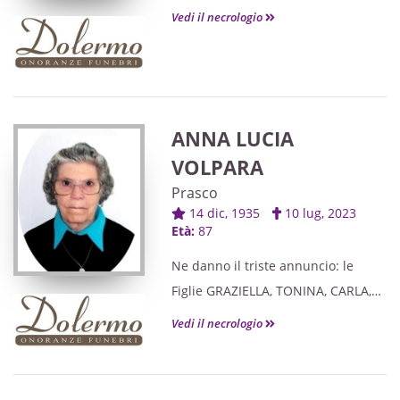
Vedi il necrologio
ANNA LUCIA
VOLPARA
Prasco
14 dic, 1935
10 lug, 2023
Età:
87
Ne danno il triste annuncio: le
Figlie GRAZIELLA, TONINA, CARLA,
gli adorati Nipoti MARCO,
Vedi il necrologio
ROBERTO, MICHELE, DANIELE con
CHIARA, ELENA, MARINA, i Generi,
Amici e Parenti tutti.