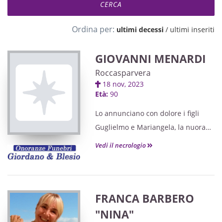
Ordina per:
ultimi decessi
/
ultimi inseriti
GIOVANNI MENARDI
Roccasparvera
18 nov, 2023
Età:
90
Lo annunciano con dolore i figli
Guglielmo e Mariangela, la nuora
Bruna, il genero Riccardo, i nipoti,
Vedi il necrologio
la pronipote, il fratello e la cognata,
Tatiana e i parenti tutti.
FRANCA BARBERO
"NINA"