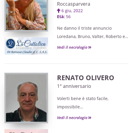
Roccasparvera
6 giu, 2022
Età:
56
Ne danno il triste annuncio
Loredana, Bruno, Valter, Roberto e i
nipoti.
Vedi il necrologio
RENATO OLIVERO
1° anniversario
Volerti bene è stato facile,
impossibile
dimenticarti. Sandra.
Vedi il necrologio
La Santa Messa anniversaria sarà
celebrata