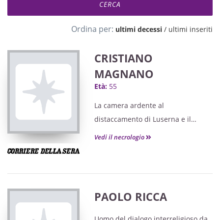
Ordina per:
ultimi decessi
/
ultimi inseriti
CRISTIANO
MAGNANO
Età:
55
La camera ardente al
distaccamento di Luserna e il
funerale nella chiesa di San
Vedi il necrologio
Martino a Torre Pellice hanno
accompagnato Cristiano nell’ultimo
saluto.
PAOLO RICCA
Uomo del dialogo interreligioso da