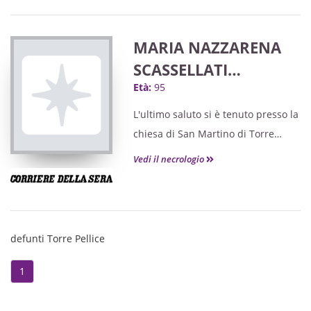
MARIA NAZZARENA
SCASSELLATI
Età:
95
SFORZOLINI GALETTI
"MARIENA"
L'ultimo saluto si è tenuto presso la
chiesa di San Martino di Torre
Pellice.
Vedi il necrologio
defunti Torre Pellice
1