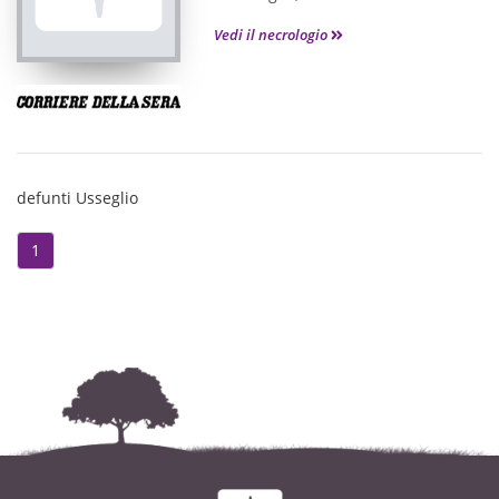
gli hanno dato l'ultimo saluto.
Vedi il necrologio
defunti Usseglio
1