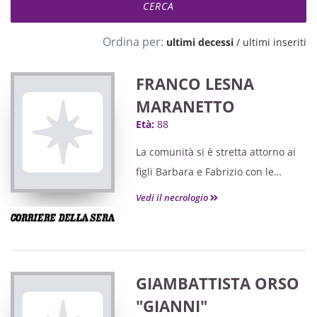
Ordina per:
ultimi decessi
/
ultimi inseriti
FRANCO LESNA
MARANETTO
Età:
88
La comunità si è stretta attorno ai
figli Barbara e Fabrizio con le
rispettive famiglie, ai nipoti Matilde,
Vedi il necrologio
Edoardo e Francesca, e alla sorella
Jole.
GIAMBATTISTA ORSO
"GIANNI"