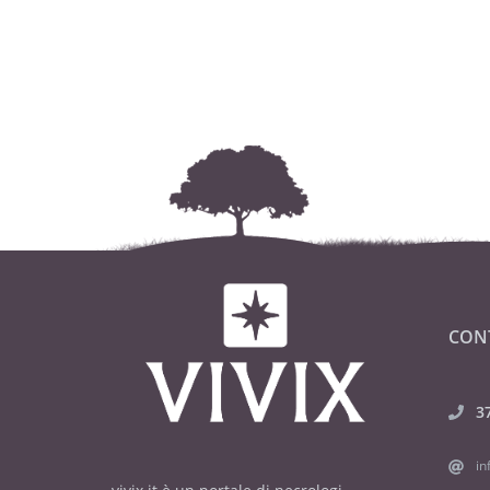
CON
3
in