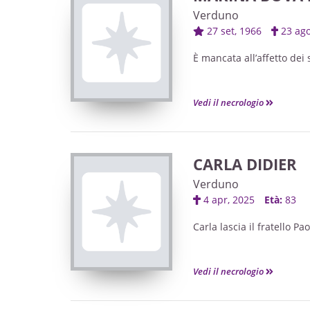
Venerdì 26 giugno alle o
Verduno
27 set, 1966
23 ag
Tutta la famiglia ringrazi
È mancata all’affetto dei 
Vedi il necrologio
Marina BOVA
in TESTA
di anni 58
CARLA DIDIER
Verduno
4 apr, 2025
Età:
83
Ne danno il doloroso ann
Carla lascia il fratello Pa
i figli Claudio con Erica, 
gli adorati nipoti Chloe e
i cognati, le cognate, nipo
Vedi il necrologio
Il funerale avrà luogo n