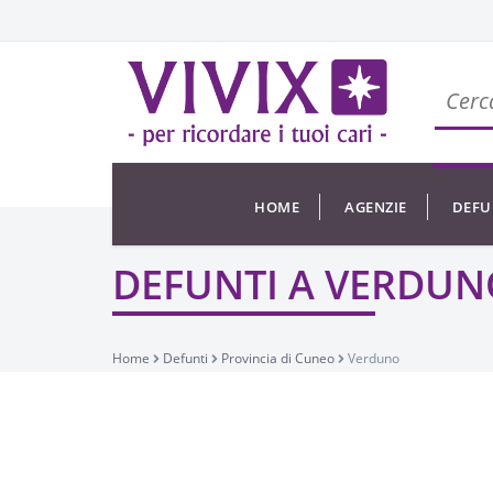
HOME
AGENZIE
DEFU
DEFUNTI A VERDUN
Home
Defunti
Provincia di Cuneo
Verduno