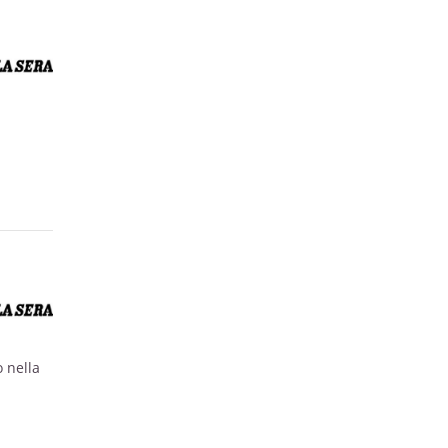
ONERO.
o nella