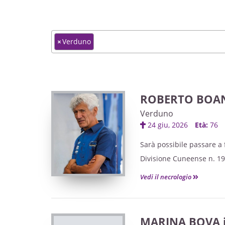
×
Verduno
ROBERTO BOA
Verduno
24 giu, 2026
Età:
76
Sarà possibile passare a 
Divisione Cuneense n. 19
Giovedì 25 giugno dalle o
Vedi il necrologio
Venerdì 26 Giugno dalle o
Ci ritroveremo poi per 
MARINA BOVA i