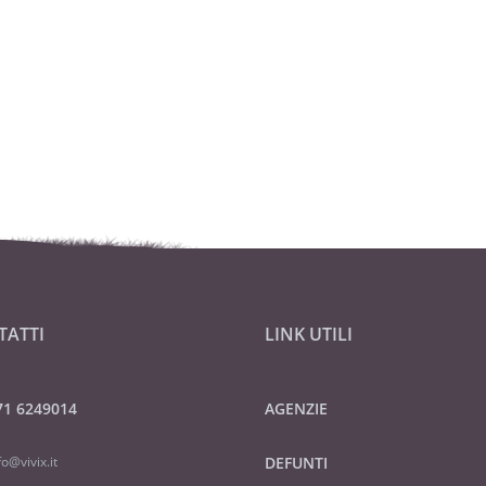
TATTI
LINK UTILI
71 6249014
AGENZIE
fo@vivix.it
DEFUNTI