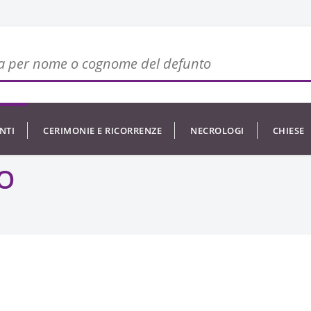
NTI
CERIMONIE E RICORRENZE
NECROLOGI
CHIESE
O