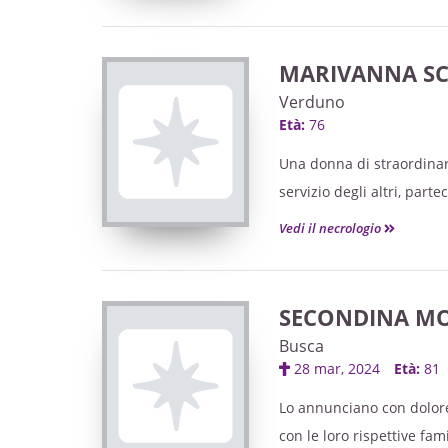
MARIVANNA S
Verduno
Età:
76
Una donna di straordinari
servizio degli altri, part
comune.
Vedi il necrologio
SECONDINA MO
Busca
28 mar, 2024
Età:
81
Lo annunciano con dolore
con le loro rispettive fam