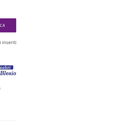
 inseriti
a