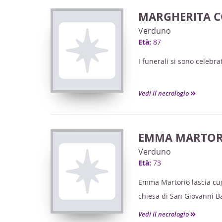
MARGHERITA C
( partendo alle ore 13 da
Verduno
“Michele e Pietro Ferrer
Età:
87
I funerali si sono celebra
Dopo le esequie si prose
Le ceneri riposeranno in 
Vedi il necrologio
di Frazione ALBARETTO d
Il S. Rosario sarà recita
EMMA MARTOR
Le Sante Messe saranno 
Verduno
di SETTIMA Lunedì 1 Sett
Età:
73
e di TRIGESIMA Lunedì 2
Si ringraziano quanti s
Emma Martorio lascia cugi
Un particolare ringrazia
chiesa di San Giovanni Bat
per l’amorevole assistenz
Vedi il necrologio