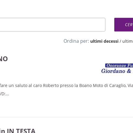
Ordina per:
ultimi decessi
/
ultimi
NO
fare un saluto al caro Roberto presso la Boano Moto di Caraglio, Vi
/D:
re 14.00 alle ore 18.00 e
re 08,30 alle ore 12.00.
un ultimo momento insieme,
n IN TESTA