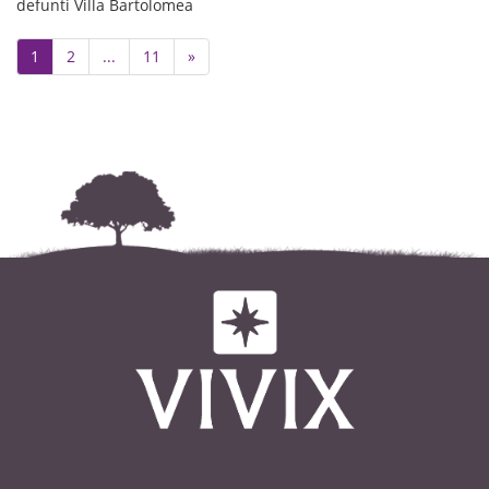
defunti Villa Bartolomea
Le esequie avranno luogo venerdì
28 febbraio alle ore 15.30 nella
Next
1
2
...
11
»
chiesa parrocchiale di Villa
Bartolomea, partendo dalla casa
funeraria Athesis di Legnago.
Un sentito ringraziamento al
personale ADI dell’ospedale di
Legnago e alla dott.ssa Valentina
Zambonin per le cure prestate e la
costante presenza.
Dopo la liturgia funebre si
proseguirà per la cremazione.
La presente serve di partecipazione
e ringraziamento.