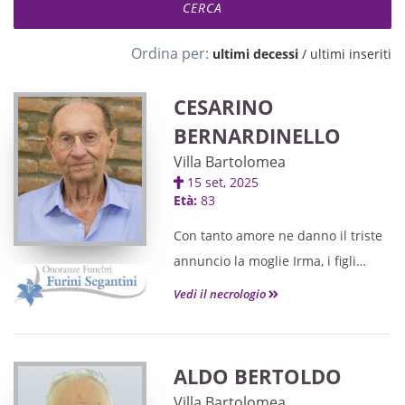
Ordina per:
ultimi decessi
/
ultimi inseriti
CESARINO
BERNARDINELLO
Villa Bartolomea
15 set, 2025
Età:
83
Con tanto amore ne danno il triste
annuncio la moglie Irma, i figli
Gabriele con Nicoletta, Roberto con
Vedi il necrologio
Loretta, i nipoti Giacomo con Emma
Maria, Eleonora con Abel, Matteo
con Giulia, Sofia con Jacopo, Marco
ALDO BERTOLDO
con Sofia, Michele con Valentina, i
Villa Bartolomea