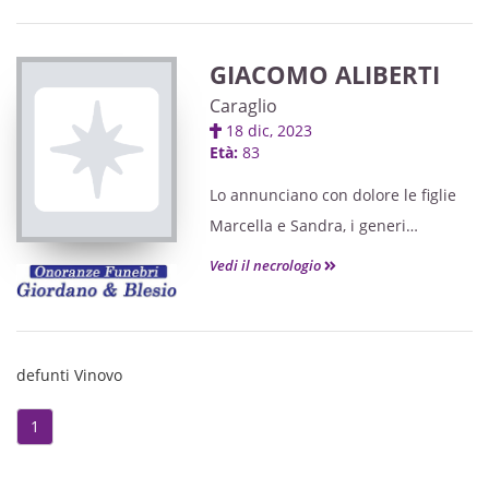
GIACOMO ALIBERTI
Caraglio
18 dic, 2023
Età:
83
Lo annunciano con dolore le figlie
Marcella e Sandra, i generi
Marcello e Davide, i nipoti Alessia,
Vedi il necrologio
Cristian, Andrea e Nicoletta, i
fratelli Francesco e Mario, la sorella
Albina e i parenti tutti.
defunti Vinovo
1