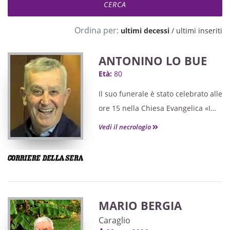
Ordina per:
ultimi decessi
/
ultimi inseriti
ANTONINO LO BUE
Età:
80
Il suo funerale è stato celebrato alle
ore 15 nella Chiesa Evangelica «I
figli del Re» in strada del
Vedi il necrologio
Bramafame 11 a Torino; ora la
salma riposa nel cimitero di
Mappano.
MARIO BERGIA
Caraglio