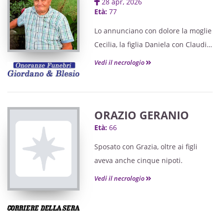
28 apr, 2026
Età:
77
Lo annunciano con dolore la moglie
Cecilia, la figlia Daniela con Claudio,
gli adorati nipoti Riccardo e
Vedi il necrologio
Tommaso e parenti tutti.
ORAZIO GERANIO
Età:
66
Sposato con Grazia, oltre ai figli
aveva anche cinque nipoti.
Vedi il necrologio