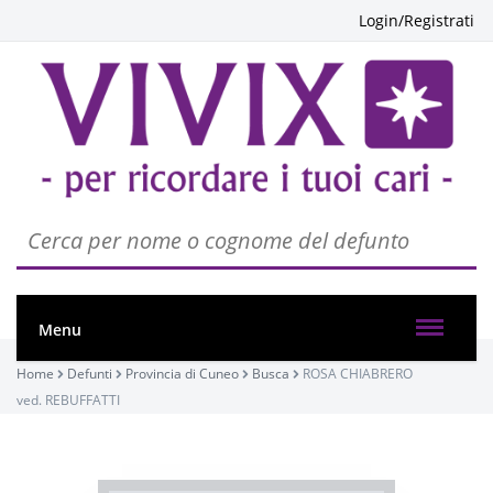
Login/Registrati
PASSATE:
Menu
FUNERALE
Home
Defunti
Provincia di Cuneo
Busca
ROSA CHIABRERO
Busca, Chiesa Parrocchiale San Vitale
ved. REBUFFATTI
01/05/2023 15:00
ROSARIO
Visibile a tutti gli utenti