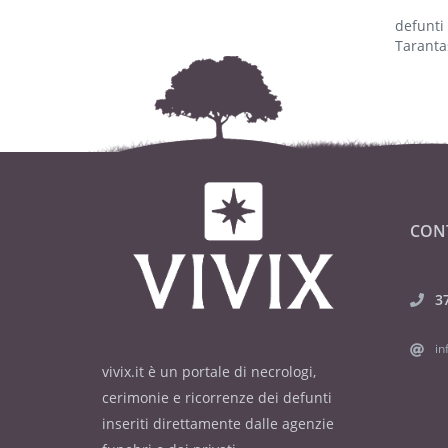
defunti
Taranta
CON
3
in
vivix.it è un portale di necrologi,
cerimonie e ricorrenze dei defunti
inseriti direttamente dalle agenzie