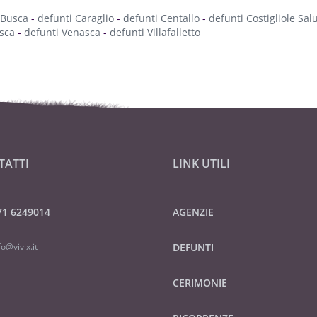
 Busca
-
defunti Caraglio
-
defunti Centallo
-
defunti Costigliole Sal
sca
-
defunti Venasca
-
defunti Villafalletto
TATTI
LINK UTILI
71 6249014
AGENZIE
fo@vivix.it
DEFUNTI
CERIMONIE