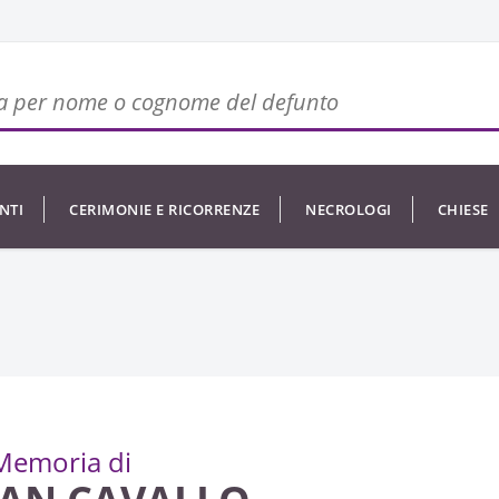
NTI
CERIMONIE E RICORRENZE
NECROLOGI
CHIESE
Memoria di