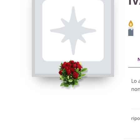
I
Lo 
nonn
ripo