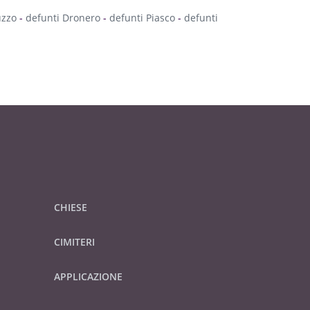
uzzo
-
defunti Dronero
-
defunti Piasco
-
defunti
CHIESE
CIMITERI
APPLICAZIONE