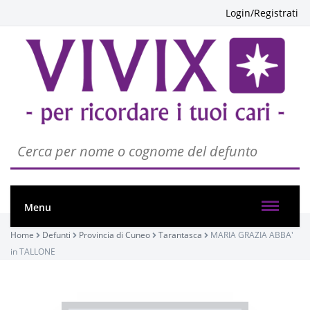
Login/Registrati
PASSATE:
Menu
Home
Defunti
Provincia di Cuneo
Tarantasca
MARIA GRAZIA ABBA'
FUNERALE
in TALLONE
Tarantasca, Parrocchia San Bernardo
19/12/2023 14:30