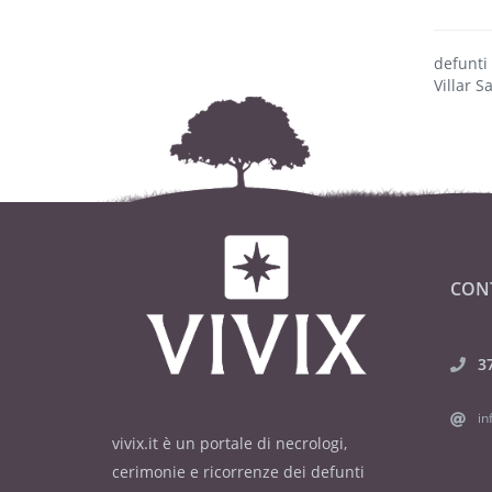
defunti
Villar 
CON
3
in
vivix.it è un portale di necrologi,
cerimonie e ricorrenze dei defunti