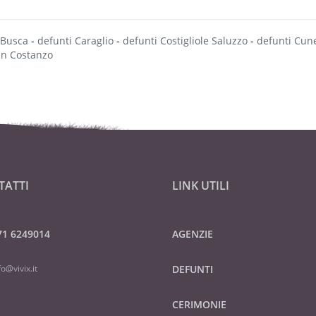
 Busca
-
defunti Caraglio
-
defunti Costigliole Saluzzo
-
defunti Cun
San Costanzo
TATTI
LINK UTILI
71 6249014
AGENZIE
fo@vivix.it
DEFUNTI
CERIMONIE