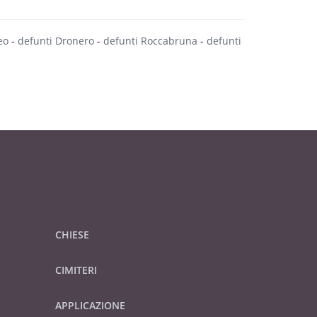
eo
-
defunti Dronero
-
defunti Roccabruna
-
defunti
CHIESE
CIMITERI
APPLICAZIONE