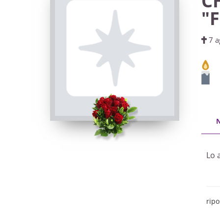
C
"
7 a
Lo 
ripo