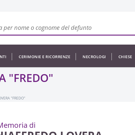
NTI
CERIMONIE E RICORRENZE
NECROLOGI
CHIESE
A "FREDO"
OVERA "FREDO"
Memoria di