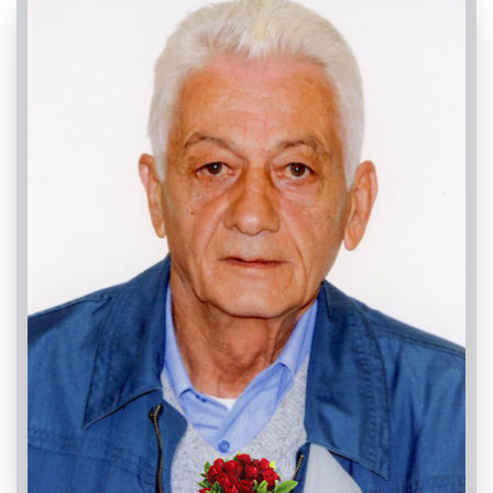
PASSATE:
TRIGESIMA
Saluzzo, Chiesa Parrocchiale di Santa Maria
Ausiliatrice
06/11/2022 18:00
Visibile a tutti gli utenti
FUNERALE
INVIA CONDOGLIANZE
Saluzzo, Chiesa Parrocchiale di Santa Maria
Ausiliatrice
08/10/2022 14:30
ROSARIO
Saluzzo, Chiesa Parrocchiale di Santa Maria
Ausiliatrice