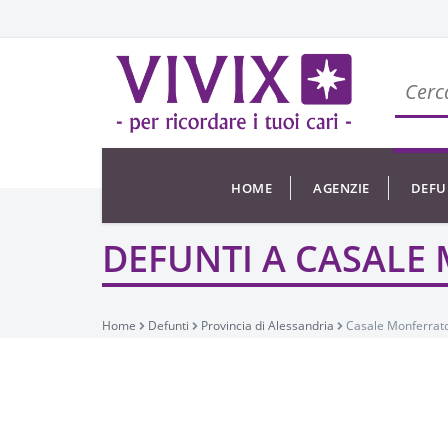
HOME
AGENZIE
DEFU
DEFUNTI A CASALE
Home
Defunti
Provincia di Alessandria
Casale Monferrat