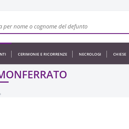
NTI
CERIMONIE E RICORRENZE
NECROLOGI
CHIESE
 MONFERRATO
o