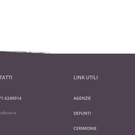
TATTI
LINK UTILI
71 6249014
AGENZIE
fo@vivix.it
DEFUNTI
CERIMONIE