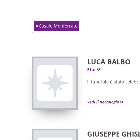
×
Casale Monferrato
LUCA BALBO
Età:
59
Il funerale è stato celeb
Vedi il necrologio
GIUSEPPE GHISL