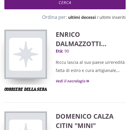
Ordina per:
ultimi decessi
/
ultimi inseriti
ENRICO
DALMAZZOTTI
Età:
90
"RICCU"
Riccu lascia al suo paese un’eredità
fatta di estro e cura artigianale,
radicata nel territorio e nei rapporti
Vedi il necrologio
con chi ha incrociato nel corso della
sua lunga vita.
DOMENICO CALZA
CITIN "MINI"