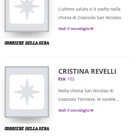
L'ultimo saluto si è svolto nella
chiesa di Coassolo San Nicolao.
Vedi il necrologio
CRISTINA REVELLI
Età:
102
Nella chiesa San Nicolao di
Coassolo Torinese, le sorelle
Maddalena e Anna, insieme al
Vedi il necrologio
nipote Marco e alla moglie Tiziana,
le hanno dato l'ultimo abbraccio.