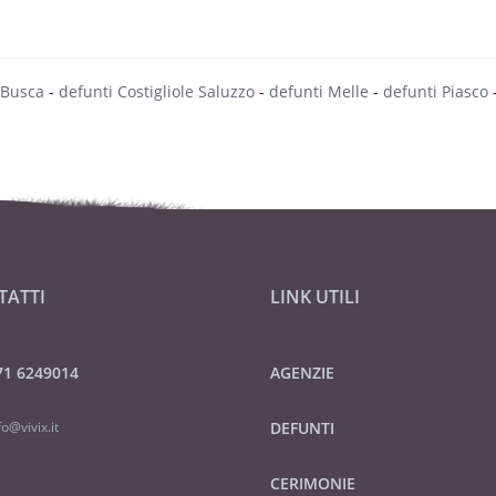
 Busca
-
defunti Costigliole Saluzzo
-
defunti Melle
-
defunti Piasco
TATTI
LINK UTILI
71 6249014
AGENZIE
fo@vivix.it
DEFUNTI
CERIMONIE