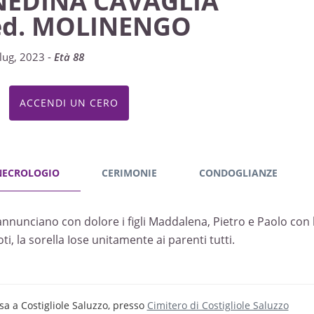
NEDINA CAVAGLIA'
ed. MOLINENGO
lug, 2023 -
Età 88
ACCENDI UN CERO
NECROLOGIO
CERIMONIE
CONDOGLIANZE
annunciano con dolore i figli Maddalena, Pietro e Paolo con le
ti, la sorella Iose unitamente ai parenti tutti.
sa a Costigliole Saluzzo, presso
Cimitero di Costigliole Saluzzo