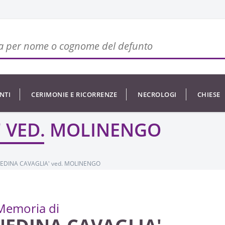
NTI
CERIMONIE E RICORRENZE
NECROLOGI
CHIESE
' VED. MOLINENGO
EDINA CAVAGLIA' ved. MOLINENGO
Memoria di