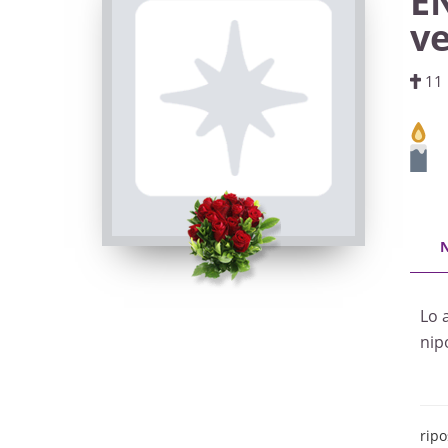
E
v
11 
Lo 
nipo
ripo