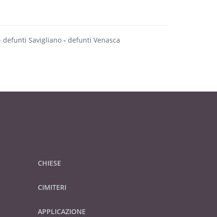
-
defunti Savigliano
-
defunti Venasca
CHIESE
CIMITERI
APPLICAZIONE