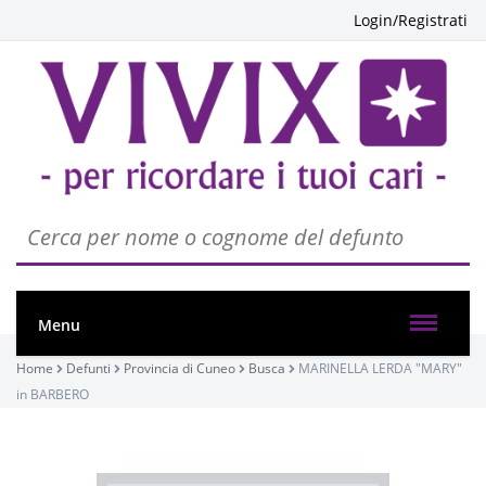
Login/Registrati
Menu
PASSATE:
Home
Defunti
Provincia di Cuneo
Busca
MARINELLA LERDA "MARY"
in BARBERO
FUNERALE
Busca, Parrocchia di San Chiaffredo
13/12/2023 15:00