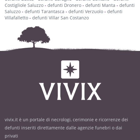
Costigliole Saluzzo
-
defunti Dronero
-
defunti Manta
-
defunti
Saluzzo
-
defunti Tarantasca
-
defunti Verzuolo
-
defunti
Villafalletto
-
defunti Villar San Costanzo
vivix.it è un portale di necrologi, cerimonie e ricorrenze dei
defunti inseriti direttamente dalle agenzie funebri o dai
privati