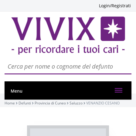
Login/Registrati
Menu
PASSATE:
Home
Defunti
Provincia di Cuneo
Saluzzo
VENANZIO CESANO
TRIGESIMA
Saluzzo, Chiesa Parrocchiale di Santa Maria
Ausiliatrice
22/12/2022 18:00