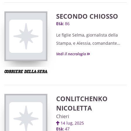
Liliana, parenti ed amici tutti.
SECONDO CHIOSSO
Età:
86
Le figlie Selma, giornalista della
Stampa, e Alessia, comandante
della polizia penitenziaria ad
Vedi il necrologio
Alessandria, ne ricordano la
sensibilità: scriveva poesie e in
famiglia leggeva assieme alla
mamma Anna Maria i libri di
Cesare Pavese.
CONLITCHENKO
NICOLETTA
Chieri
14 lug, 2025
Età:
47