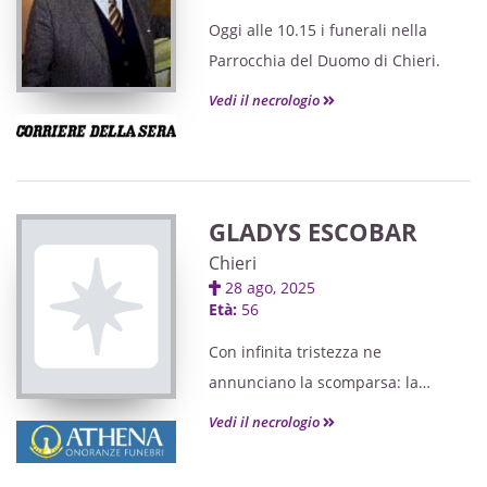
Oggi alle 10.15 i funerali nella
Parrocchia del Duomo di Chieri.
Vedi il necrologio
GLADYS ESCOBAR
Chieri
28 ago, 2025
Età:
56
Con infinita tristezza ne
annunciano la scomparsa: la
mamma Alcira, Cesare, le figlie
Vedi il necrologio
Paola Andrea e Juana Margarita, i
fratelli Fernando, Magnolia, Rafael,