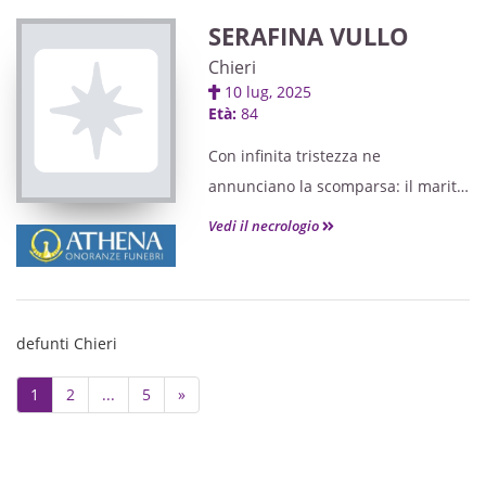
SERAFINA VULLO
Chieri
10 lug, 2025
Età:
84
Con infinita tristezza ne
annunciano la scomparsa: il marito
Giuseppe, il figlio Antonio, i parenti
Vedi il necrologio
e gli amici tutti.
In Guzzetta
defunti Chieri
Next
1
2
...
5
»