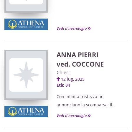
Vedi il necrologio
ANNA PIERRI
ved. COCCONE
Chieri
12 lug, 2025
Età:
84
Con infinita tristezza ne
annunciano la scomparsa: il
fratello, il nipote, l'amica Nicoletta
Vedi il necrologio
con il marito, tutti i suoi cari.