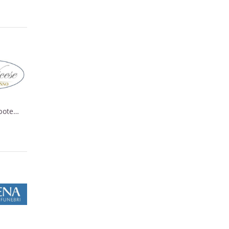
ipote
r.
estona.
 e le
spice