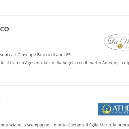
CCO
i suoi cari Giuseppe Bracco di anni 85.
o: il fratello Agostino, la sorella Angela con il marito Antonio; la n
o, cugini e parenti tutti.
sabato 7 c.m. alle ore 15 nella Parrocchia Santa Maria di Testona st
i, partendo dall'hospice Cornaglia di Carignano alle ore 14,20.
itato venerdi 6 c.m. alle ore 18,30 nella Parrocchia Santa Maria di T
O
Giuseppe sarà accompagnato al Tempio Crematorio di Magliano Alpi
 tomba di famiglia nel cimitero di San Quintino di Mondovi.
onazioni alla fondazione Faro in memoria del caro Giuseppe.
annunciano la scomparsa: il marito Gaetano, il figlio Mario, la nuora
raziare: la dott.ssa Antonella Marchisio e il personale tutto dell'ho