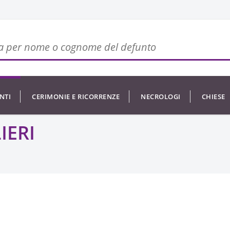
NTI
CERIMONIE E RICORRENZE
NECROLOGI
CHIESE
IERI