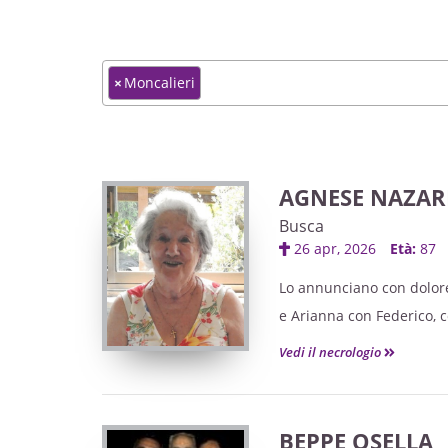
×
Moncalieri
AGNESE NAZARI
Busca
26 apr, 2026
Età:
87
Lo annunciano con dolore 
e Arianna con Federico, co
Vedi il necrologio
BEPPE OSELLA