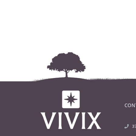
CON
3