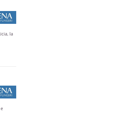
cia, la
 e