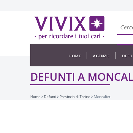
HOME
AGENZIE
DEFU
DEFUNTI A MONCAL
Home
Defunti
Provincia di Torino
Moncalieri