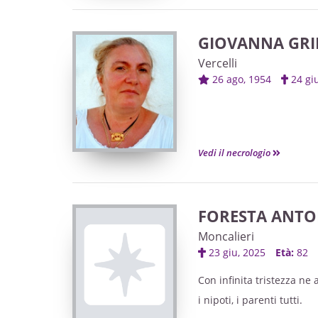
GIOVANNA GRI
Vercelli
26 ago, 1954
24 g
Vedi il necrologio
FORESTA ANTO
Moncalieri
23 giu, 2025
Età:
82
Con infinita tristezza ne
i nipoti, i parenti tutti.