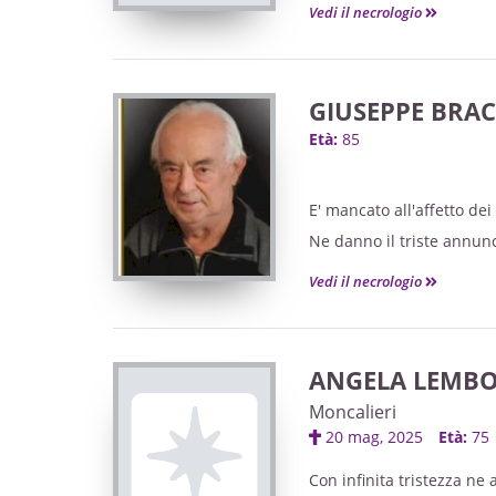
Vedi il necrologio
GIUSEPPE BRA
Età:
85
E' mancato all'affetto de
Ne danno il triste annunci
Elisa col marito Alessandr
Vedi il necrologio
I funerali avranno luogo 
Revigliasco, 86 Moncalier
Il Santo Rosario sarà rec
ANGELA LEMB
Dopo le esequie il caro 
Moncalieri
ceneri riposeranno nella
20 mag, 2025
Età:
75
Non fiori ma eventuali d
Con infinita tristezza ne 
I familiari intendono ring