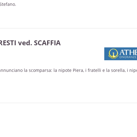
 Stefano.
r l'assistenza e le amorevoli cure.
mana e Trigesima saranno celebrate domenica 15 giugno e domenic
arrocchia di Fiamenga di Vicoforte.
ESTI ved. SCAFFIA
nnunciano la scomparsa: la nipote Piera, i fratelli e la sorella, i nipo