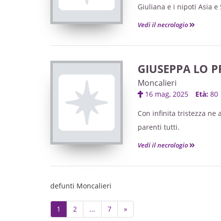
Giuliana e i nipoti Asia e
Cornaglia di Carignano pe
Le Sante Messe di Setti
Vedi il necrologio
luglio alle ore 11 nella P
GIUSEPPA LO PR
Moncalieri
16 mag, 2025
Età:
80
Con infinita tristezza ne a
parenti tutti.
Vedi il necrologio
defunti Moncalieri
Next
1
2
...
7
»