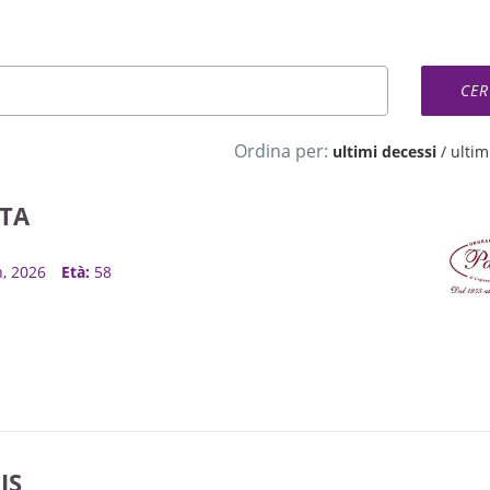
Ordina per:
ultimi decessi
/
ultimi
TA
n, 2026
Età:
58
IS