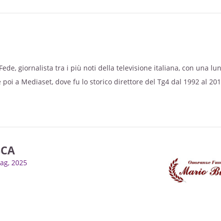
ede, giornalista tra i più noti della televisione italiana, con una lu
 poi a Mediaset, dove fu lo storico direttore del Tg4 dal 1992 al 20
re della Sera. Conducendo quotidianamente il telegiornale serale su
 Silvio Berlusconi ne accompagnò l’ascesa politica e poi i vari govern
 e avendo con lui anche uno stretto legame personale, cosa che l
ti più faziosi e criticati in Italia.
SCA
mag, 2025