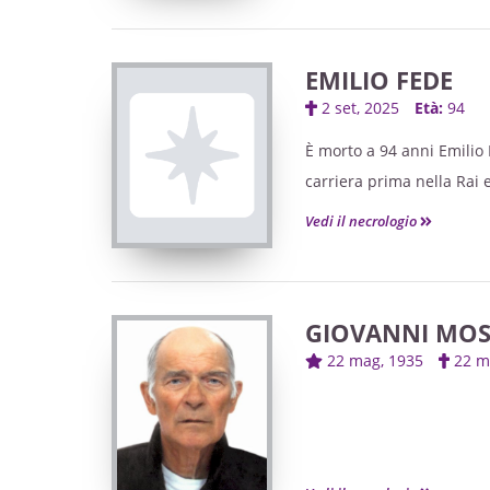
EMILIO FEDE
2 set, 2025
Età:
94
È morto a 94 anni Emilio F
carriera prima nella Rai e
detto la figlia al Corrie
Vedi il necrologio
delle reti di proprietà di
sostenendolo apertamente
notoriamente tra i giornalis
GIOVANNI MO
22 mag, 1935
22 