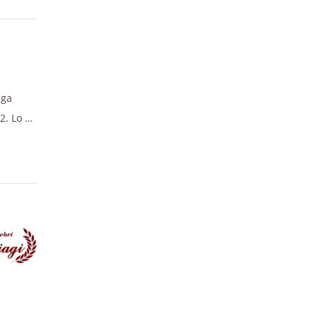
nga
12. Lo ha
 una
i,
o rese