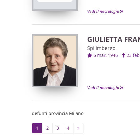
Vedi il necrologio
GIULIETTA FR
Spilimbergo
6 mar, 1946
23 fe
Vedi il necrologio
defunti provincia Milano
Next
1
2
3
4
»