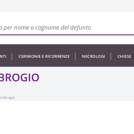
NTI
CERIMONIE E RICORRENZE
NECROLOGI
CHIESE
MBROGIO
'Ambrogio