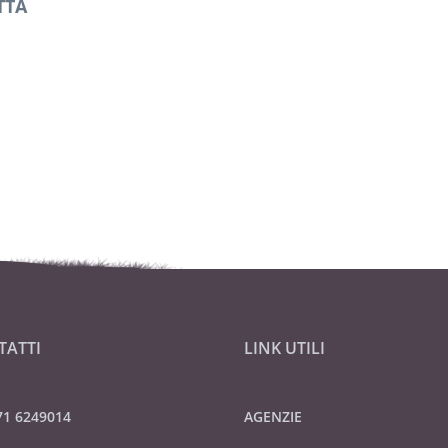
TTA
TATTI
LINK UTILI
71 6249014
AGENZIE