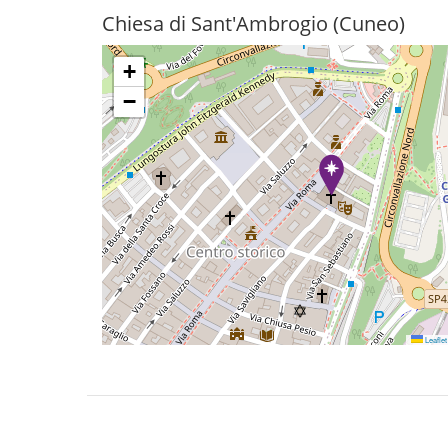
Chiesa di Sant'Ambrogio (Cuneo)
+
−
Leaflet