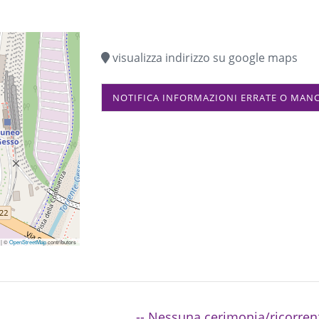
visualizza indirizzo su google maps
NOTIFICA INFORMAZIONI ERRATE O MAN
|
©
OpenStreetMap
contributors
-- Nessuna cerimonia/ricorren