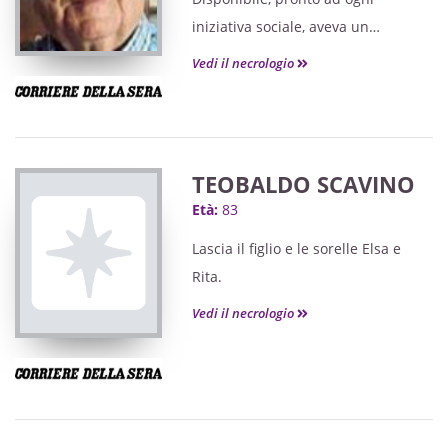
iniziativa sociale, aveva un
collegamento costante con tutti,
Vedi il necrologio
aiutava sempre a leggere la realtà
dei fatti o della società, sempre
documentato», ha ricordato
Monsignor don Dino Negro.
TEOBALDO SCAVINO
Età:
83
Lascia il figlio e le sorelle Elsa e
Rita.
Vedi il necrologio