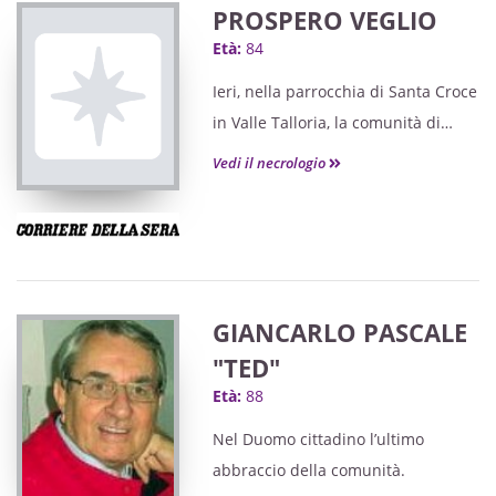
PROSPERO VEGLIO
Età:
84
Ieri, nella parrocchia di Santa Croce
in Valle Talloria, la comunità di
Diano d’Alba lo ha salutato con
Vedi il necrologio
affetto per l’ultima volta.
GIANCARLO PASCALE
"TED"
Età:
88
Nel Duomo cittadino l’ultimo
abbraccio della comunità.