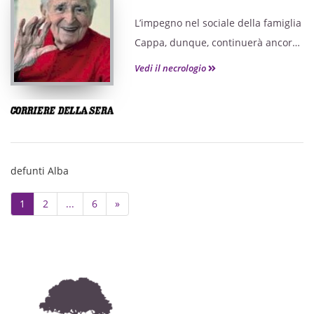
L’impegno nel sociale della famiglia
Cappa, dunque, continuerà ancora
a lungo, nel solco degli
Vedi il necrologio
insegnamenti del dottor Leonardo,
che è stato salutato per l’ultima
volta ieri durante il funerale
celebrato presso la parrocchia del
Mussotto ad Alba.
defunti Alba
Next
1
2
...
6
»