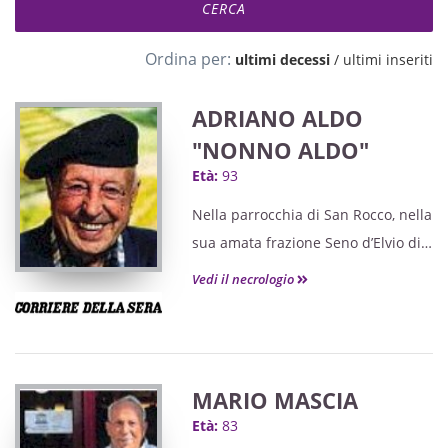
Ordina per:
ultimi decessi
/
ultimi inseriti
ADRIANO ALDO
"NONNO ALDO"
Età:
93
Nella parrocchia di San Rocco, nella
sua amata frazione Seno d’Elvio di
Alba, la comunità lo ha salutato
Vedi il necrologio
come avrebbe voluto: con sincero
affetto.
MARIO MASCIA
Età:
83