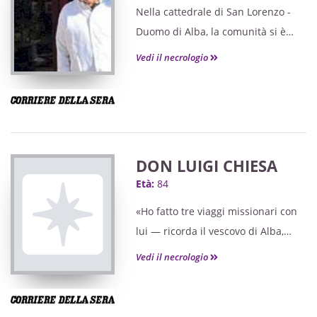
Nella cattedrale di San Lorenzo -
Duomo di Alba, la comunità si è
stretta per l’ultimo saluto.
Vedi il necrologio
DON LUIGI CHIESA
Età:
84
«Ho fatto tre viaggi missionari con
lui — ricorda il vescovo di Alba,
monsignor Marco Brunetti — e ho
Vedi il necrologio
potuto constatare come fosse
davvero dentro le problematiche di
quei popoli».