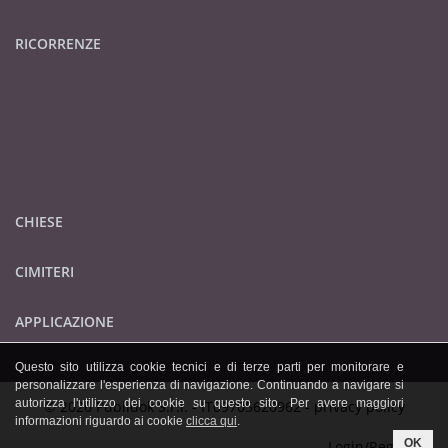
RICORRENZE
CHIESE
CIMITERI
APPLICAZIONE
Questo sito utilizza cookie tecnici e di terze parti per monitorare e
personalizzare l'esperienza di navigazione. Continuando a navigare si
autorizza l'utilizzo dei cookie su questo sito. Per avere maggiori
© 2026 Publidok S.r.l. - IT09705620962 -
privacy policy
informazioni riguardo ai cookie
clicca qui
.
OK
Login/Registrati