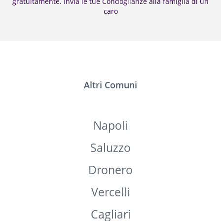
Legnago
Porto Torres
Villafalletto
Tarantasca
Visualizza l'elenco dei defunti nei comuni più cercati su
vivix.it. Necrologi, Rosari e Funerali in un unico posto e
gratuitamente. Invia le tue Condoglianze alla famiglia di un
caro
Altri Comuni