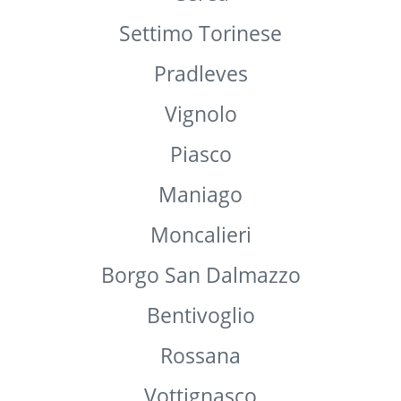
Monterosso Grana
Frattamaggiore
Mondovì
Genova
Cerea
Settimo Torinese
Pradleves
Vignolo
Piasco
Maniago