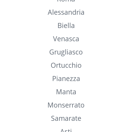
Chieri
Paesana
Gioia dei Marsi
Venaria Reale
Roma
Alessandria
Biella
Venasca
Grugliasco