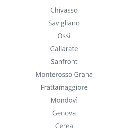
Cianciana
Acqui Terme
Villar San Costanzo
Villa Bartolomea
Boves
Chivasso
Savigliano
Ossi
Gallarate
Sanfront