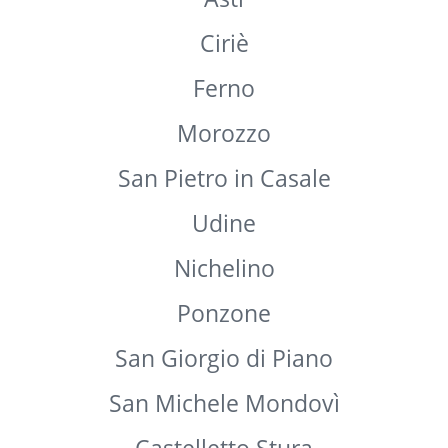
Ortucchio
Pianezza
Manta
Monserrato
Samarate
Asti
Ciriè
Ferno
Morozzo
San Pietro in Casale