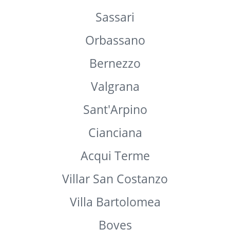
Succivo
Montereale
Bologna
Fossano
Cervasca
Sassari
Orbassano
Bernezzo
Valgrana
Sant'Arpino