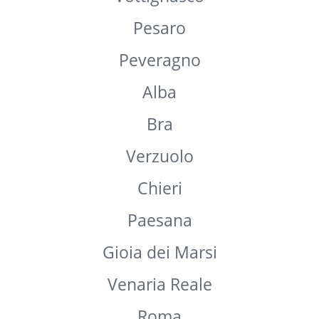
Moncalieri
Borgo San Dalmazzo
Bentivoglio
Rossana
Vottignasco
Pesaro
Peveragno
Alba
Bra
Verzuolo